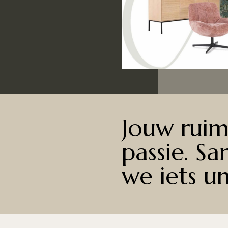
Jouw ruim
passie. S
we iets un